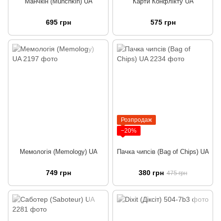
Манчкін (Munchkin) UA
Карти Конфлікту UA
695 грн
575 грн
Розпродаж
−20%
Мемологія (Memology) UA
Пачка чипсів (Bag of Chips) UA
749 грн
380 грн
475 грн