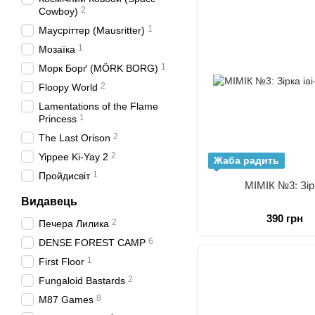
2
Cowboy)
1
Маусріттер (Mausritter)
1
Мозаїка
1
Морк Борґ (MÖRK BORG)
2
Floopy World
Lamentations of the Flame
1
Princess
2
The Last Orison
2
Yippee Ki-Yay 2
Жаба радить
1
Пройдисвіт
МІМІК №3: Зір
Видавець
390 грн
2
Печера Лилика
6
DENSE FOREST CAMP
1
First Floor
2
Fungaloid Bastards
8
M87 Games