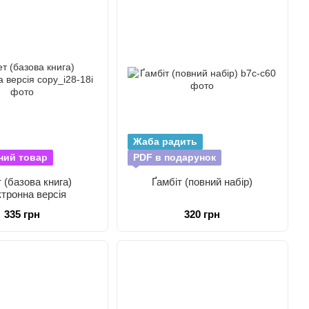
Жаба радить
ний товар
PDF в подарунок
 (базова книга)
Ґамбіт (повний набір)
тронна версія
335 грн
320 грн