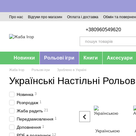
Перейти до основного контенту
Про нас
Відгуки про магазин
Оплата і доставка
Обмін та поверне
+380960549620
Новинки
Рольові ігри
Книги
Аксесуари
Жаба Ігор
Рольові ігри
Зроблено в Україні
Українські Настільні Рольові
3
Новинка
1
Розпродаж
21
Жаба радить
1
Передзамовлення
1
Доповнення
Українською
12
PDF в подарунок