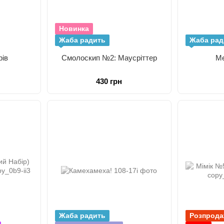
Новинка
Жаба радить
Жаба рад
рів
Смолоскип №2: Маусріттер
Ме
430 грн
Жаба радить
Розпрод