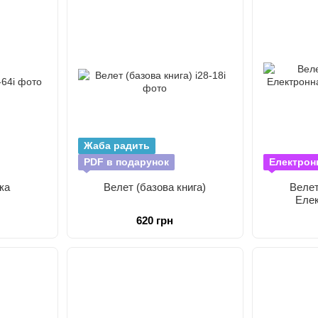
Жаба радить
PDF в подарунок
Електрон
ка
Велет (базова книга)
Велет
Елек
620 грн