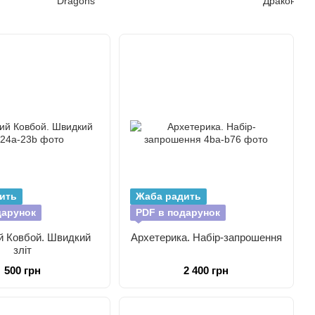
Dragons
Дракони
(Dragonbane)
ить
Жаба радить
дарунок
PDF в подарунок
й Ковбой. Швидкий
Архетерика. Набір-запрошення
зліт
500 грн
2 400 грн