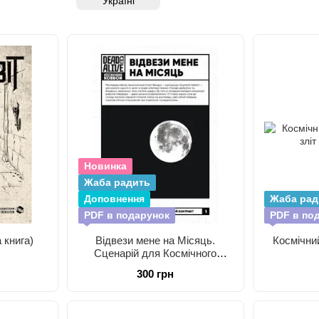
Україні
Новинка
Жаба радить
Доповнення
Жаба рад
PDF в подарунок
PDF в по
 книга)
Відвези мене на Місяць.
Космічни
Сценарій для Космічного
ковбоя
300 грн