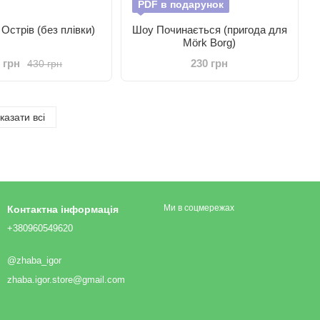
PDF в подарунок
 Острів (без плівки)
Шоу Починається (пригода для
Mörk Borg)
 грн
230 грн
430 грн
казати всі
Ми в соцмережах
Контактна інформація
+380960549620
@zhaba_igor
zhaba.igor.store@gmail.com