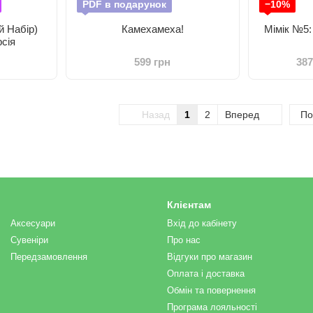
PDF в подарунок
−10%
й Набір)
Камехамеха!
Мімік №5:
сія
599 грн
387
Назад
1
2
Вперед
По
Клієнтам
Аксесуари
Вхід до кабінету
Сувеніри
Про нас
Передзамовлення
Відгуки про магазин
Оплата і доставка
Обмін та повернення
Програма лояльності