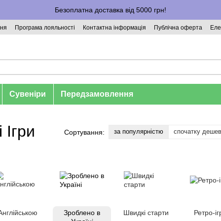
Безоплатна доставка від 5000 грн!
ння
Програма лояльності
Контактна інформація
Публічна оферта
Еле
Сувеніри
Передзамовлення
 Ігри
за популярністю
спочатку деше
Сортування:
Англійською
Зроблено в
Швидкі старти
Ретро-іг