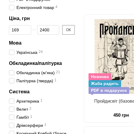
4
Електронний товар
Ціна, грн
Від Ціна, грн
До Ціна, грн
ОК
Мова
24
Українська
Обкладинка/палітурка
21
Обкладинка (м'яка)
Новинка
1
Палітурка (тверда)
Жаба радить
PDF в подарунок
Система
1
Пройдисвіт (базова
Архетерика
2
Велет
450 грн
1
Ґамбіт
1
Дрімсерфери
Космічний Ковбой (Space