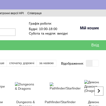
ктронні версії НРІ
Співпраця
Графік роботи:
Мій кошик
Будні: 10:00-18:00
Субота та неділя: вихідні
Вхід
вше
спочатку дорожчі
за назвою
Відображення:
ри
Dungeons &
Pathfinder/Starfinder
Демони і