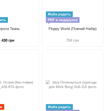
Жаба радить
ить
PDF в подарунок
рзла Твань
Floppy World (Повний Набір)
430 грн
750 грн
аж
Жаба радить