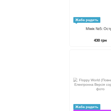
Жаба радить
Мімік №5: Ост
430 грн
Жаба радить