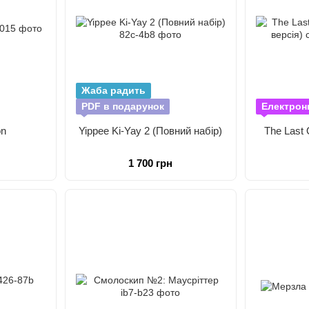
Жаба радить
PDF в подарунок
Електрон
on
Yippee Ki-Yay 2 (Повний набір)
The Last 
1 700 грн