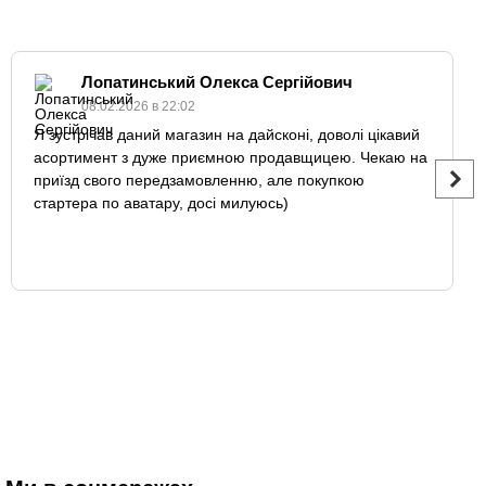
Лопатинський Олекса Сергійович
08.02.2026 в 22:02
Я зустрічав даний магазин на дайсконі, доволі цікавий
асортимент з дуже приємною продавщицею. Чекаю на
приїзд свого передзамовленню, але покупкою
стартера по аватару, досі милуюсь)