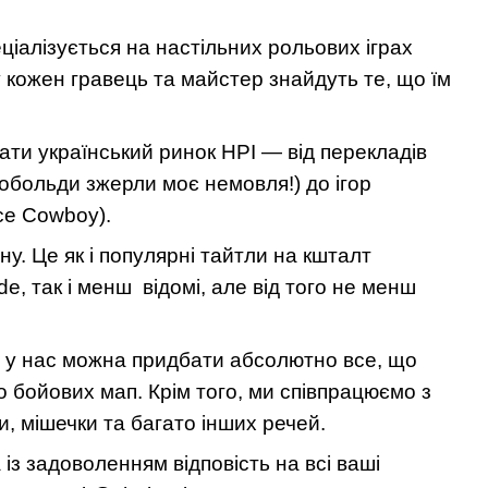
ціалізується на настільних рольових іграх
у кожен гравець та майстер знайдуть те, що їм
ти український ринок НРІ — від перекладів
обольди зжерли моє немовля!) до ігор
ce Cowboy).
у. Це як і популярні тайтли на кшталт
, так і менш відомі, але від того не менш
у у нас можна придбати абсолютно все, що
о бойових мап. Крім того, ми співпрацюємо з
 мішечки та багато інших речей.
з задоволенням відповість на всі ваші