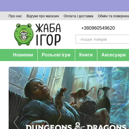
Перейти до основного контенту
Про нас
Відгуки про магазин
Оплата і доставка
Обмін та поверне
+380960549620
Новинки
Рольові ігри
Книги
Аксесуари