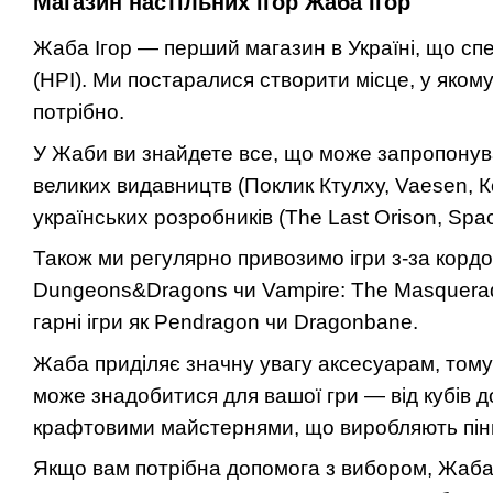
Магазин настільних ігор Жаба Ігор
Жаба Ігор — перший магазин в Україні, що спе
(НРІ). Ми постаралися створити місце, у яком
потрібно.
У Жаби ви знайдете все, що може запропонува
великих видавництв (Поклик Ктулху, Vaesen, К
українських розробників (The Last Orison, Spa
Також ми регулярно привозимо ігри з-за кордон
Dungeons&Dragons чи Vampire: The Masquerade
гарні ігри як Pendragon чи Dragonbane.
Жаба приділяє значну увагу аксесуарам, том
може знадобитися для вашої гри — від кубів д
крафтовими майстернями, що виробляють піни,
Якщо вам потрібна допомога з вибором, Жаба і