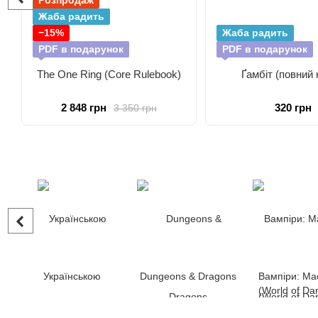
Розпродаж
Жаба радить
−15%
Жаба радить
PDF в подарунок
PDF в подарунок
The One Ring (Core Rulebook)
Ґамбіт (повний 
2 848 грн
320 грн
3 350 грн
Українською
Dungeons & Dragons
Вампіри: Ма
(World of Da