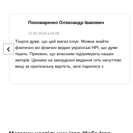
Пономаренко Олександр Іванович
22.04.2026 в 09:09
Тішуся дуже, що цей магаз існує. Можна знайти
фактично всі фізично видані українські НРІ, що дуже
тішить. Приємно, що власники підтримують наших
авторів. Цінники на закордонні видання геть несуттєво
вищі за оригінальну вартість, зате паритися з
доставкою нема потреби взагалі. Передзамовлення
працюють як годинник. І поки з "Ґікача" мені вже двічі
приходили книжки з постуканими куточками, бо їх не
загортали в пупирку, у "Жаби" ні разу не стикався з
такою проблемою.