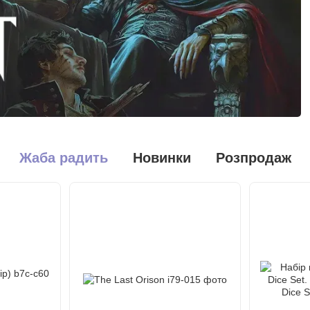
Жаба радить
Новинки
Розпродаж