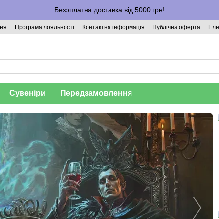
Безоплатна доставка від 5000 грн!
ння
Програма лояльності
Контактна інформація
Публічна оферта
Еле
Сувеніри
Передзамовлення