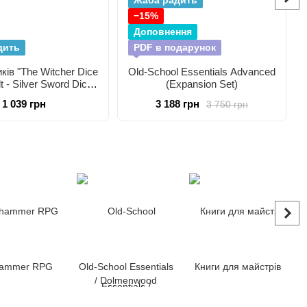
Жаба радить
−15%
Доповнення
дить
PDF в подарунок
ків "The Witcher Dice
Old-School Essentials Advanced
t - Silver Sword Dice
(Expansion Set)
Set"
1 039 грн
3 188 грн
3 750 грн
ammer RPG
Old-School Essentials
Книги для майстрів
/ Dolmenwood