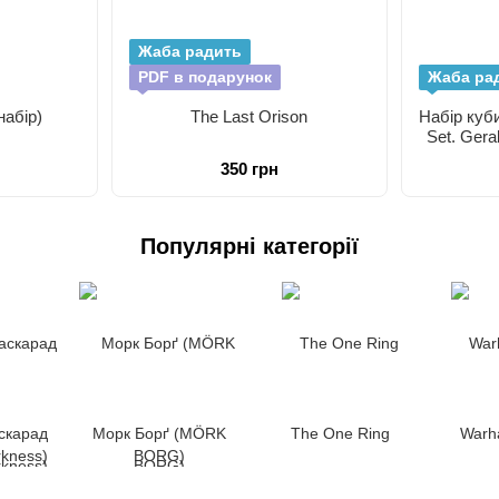
Жаба радить
PDF в подарунок
Жаба ра
набір)
The Last Orison
Набір куби
Set. Geral
350 грн
Популярні категорії
скарад
Морк Борґ (MÖRK
The One Ring
Warh
rkness)
BORG)