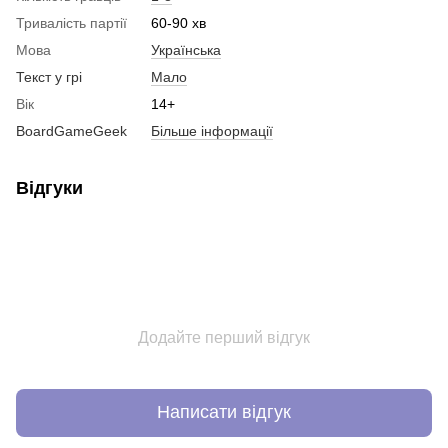
Тривалiсть партiї
60-90 хв
Мова
Українська
Текст у грi
Мало
Вiк
14+
BoardGameGeek
Більше інформації
Відгуки
Додайте перший відгук
Написати відгук