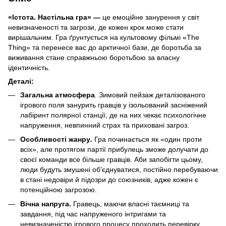
«Істота. Настільна гра»
—
це емоційне занурення у світ
невизначеності та загрози, де кожен крок може стати
вирішальним. Гра ґрунтується на культовому фільмі «The
Thing» та перенесе вас до арктичної бази, де боротьба за
виживання стане справжньою боротьбою за власну
ідентичність.
Деталі:
Загальна атмосфера
.
Зимовий пейзаж деталізованого
ігрового поля занурить гравців у ізольований засніжений
лабіринт полярної станції, де на них чекає психологічне
напруження, невпинний страх та приховані загроз.
Особливості жанру
.
Гра починається як
«
один проти
всіх», але протягом партії прибулець зможе долучати до
своєї команди все більше гравців. Аби запобігти цьому,
люди будуть змушені об’єднуватися, постійно перебуваючи
в стані недовіри й підозри до союзників, адже кожен є
потенційною загрозою.
Вічна напруга.
Гравець, маючи власні таємниці та
завдання, під час напруженого інтригами та
невизначеністю ігрового процесу проходить перевірку