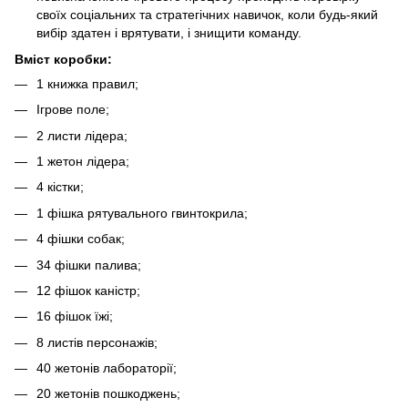
своїх соціальних та стратегічних навичок, коли будь-який
вибір здатен і врятувати, і знищити команду.
Вміст коробки:
1 книжка правил;
Ігрове поле;
2 листи лідера;
1 жетон лідера;
4 кістки;
1 фішка рятувального гвинтокрила;
4 фішки собак;
34 фішки палива;
12 фішок каністр;
16 фішок їжі;
8 листів персонажів;
40 жетонів лабораторії;
20 жетонів пошкоджень;