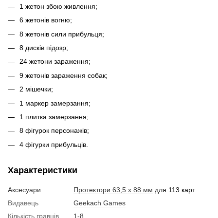
1 жетон збою живлення;
6 жетонів вогню;
8 жетонів сили прибульця;
8 дисків підозр;
24 жетони зараження;
9 жетонів зараження собак;
2 мішечки;
1 маркер замерзання;
1 плитка замерзання;
8 фігурок персонажів;
4 фігурки прибульців.
Характеристики
Аксесуари
Протектори 63,5 х 88 мм
для 113 карт
Видавець
Geekach Games
Кiлькiсть гравцiв
1-8