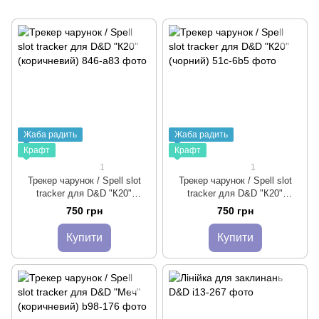
Жаба радить
Жаба радить
Крафт
Крафт
1
1
Трекер чарунок / Spell slot
Трекер чарунок / Spell slot
tracker для D&D "К20"
tracker для D&D "К20"
(коричневий)
(чорний)
750 грн
750 грн
Купити
Купити