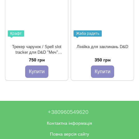
Крафт
Жаба радить
Трекер чарунок / Spell slot
Лінійка для заклинань D&D
tracker для D&D "Меч"
(коричневий)
750 грн
350 грн
Купити
Купити
+380960549620
Контактна інформація
Повна версія сайту