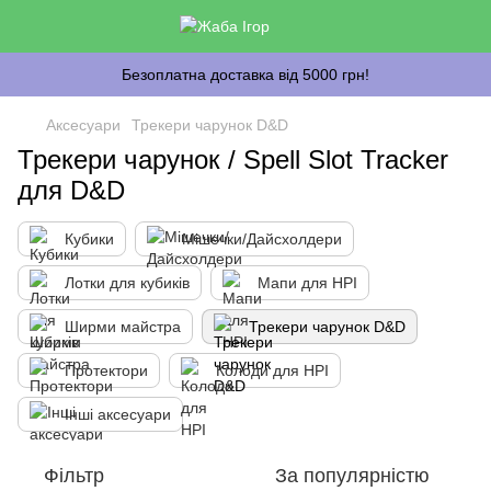
Безоплатна доставка від 5000 грн!
Аксесуари
Трекери чарунок D&D
Трекери чарунок / Spell Slot Tracker
для D&D
Кубики
Мішечки/Дайсхолдери
Лотки для кубиків
Мапи для НРІ
Ширми майстра
Трекери чарунок D&D
Протектори
Колоди для НРІ
Інші аксесуари
Фільтр
За популярністю