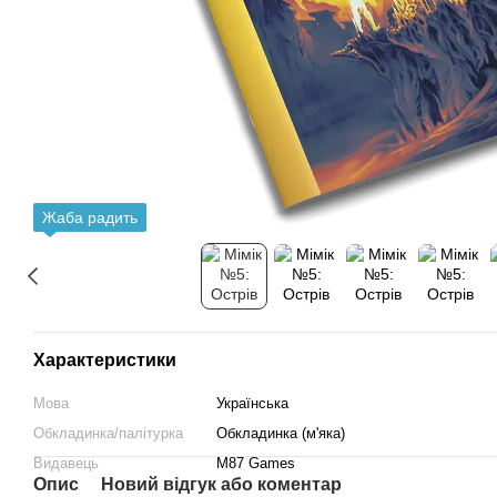
Жаба радить
Характеристики
Мова
Українська
Обкладинка/палітурка
Обкладинка (м'яка)
Видавець
M87 Games
Опис
Новий відгук або коментар