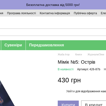
Безоплатна доставка від 5000 грн!
ння
Програма лояльності
Контактна інформація
Публічна оферта
Еле
Сувеніри
Передзамовлення
Жаба Ігор
Книги
Журнали/Зіни
Мімік №5: Острів
В наявності
Артикул: 426-87b
Н
430 грн
Увійти
для відображення нак
%
Купити
В кредит