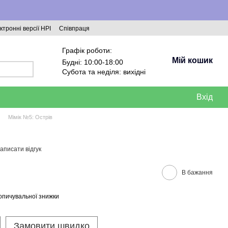
ктронні версії НРІ
Співпраця
Графік роботи:
Мій кошик
Будні: 10:00-18:00
Субота та неділя: вихідні
Вхід
Мімік №5: Острів
аписати відгук
В бажання
опичувальної знижки
Замовити швидко