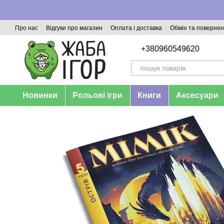
Перейти до основного контенту
Про нас
Відгуки про магазин
Оплата і доставка
Обмін та поверне
+380960549620
Новинки
Рольові ігри
Книги
Аксесуари