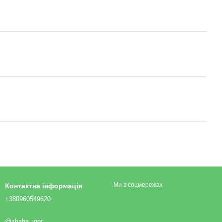
Ми в соцмережах
Контактна інформація
+380960549620
@zhaba_igor