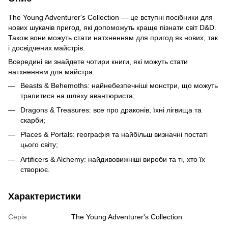
The Young Adventurer's Collection — це вступні посібники для
нових шукачів пригод, які допоможуть краще пізнати світ D&D.
Також вони можуть стати натхненням для пригод як нових, так
і досвідчених майстрів.
Всередині ви знайдете чотири книги, які можуть стати
натхненням для майстра:
Beasts & Behemoths: найнебезпечніші монстри, що можуть
трапитися на шляху авантюриста;
Dragons & Treasures: все про драконів, їхні лігвища та
скарби;
Places & Portals: географія та найбільш визначні постаті
цього світу;
Artificers & Alchemy: найдивовижніші вироби та ті, хто їх
створює.
Характеристики
Серія
The Young Adventurer's Collection