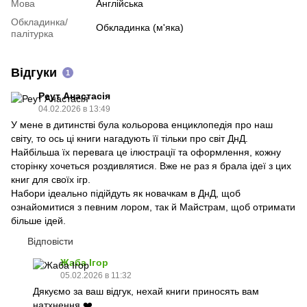
Мова
Англійська
Обкладинка/
Обкладинка (м'яка)
палітурка
Відгуки
1
Реут Анастасія
04.02.2026 в 13:49
У мене в дитинстві була кольорова енциклопедія про наш
світу, то ось ці книги нагадують її тільки про світ ДнД.
Найбільша їх перевага це ілюстрації та оформлення, кожну
сторінку хочеться роздивлятися. Вже не раз я брала ідеї з цих
книг для своїх ігр.
Набори ідеально підійдуть як новачкам в ДнД, щоб
ознайомитися з певним лором, так й Майстрам, щоб отримати
більше ідей.
Відповісти
Жаба Ігор
05.02.2026 в 11:32
Дякуємо за ваш відгук, нехай книги приносять вам
натхнення ❤️