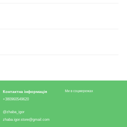
Ми в соцмережах
Контактна інформація
+380960549620
@zhaba_igor
zhaba.igor.store@gmail.com