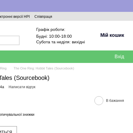
ктронні версії НРІ
Співпраця
Графік роботи:
Мій кошик
Будні: 10:00-18:00
Субота та неділя: вихідні
Вхід
Ring
The One Ring: Hobbit Tales (Sourcebook)
Tales (Sourcebook)
84a
Написати відгук
В бажання
опичувальної знижки
иться