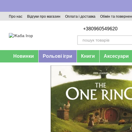
Перейти до основного контенту
Про нас
Відгуки про магазин
Оплата і доставка
Обмін та поверне
+380960549620
Новинки
Рольові ігри
Книги
Аксесуари