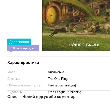
Доповнення
PDF в подарунок
Характеристики
Мова
Англійська
Система
The One Ring
Обкладинка/палітурка
Палітурка (тверда)
Видавець
Free League Publishing
Опис
Новий відгук або коментар