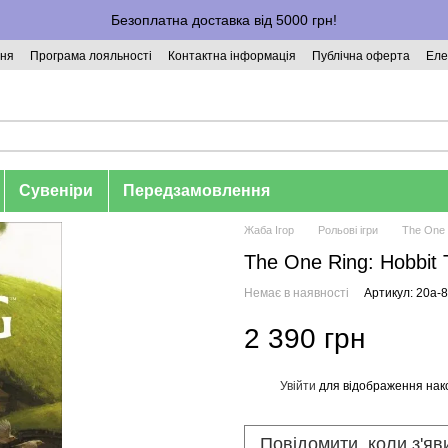
Безоплатна доставка від 5000 грн!
ння
Програма лояльності
Контактна інформація
Публічна оферта
Еле
Сувеніри
Передзамовлення
Жаба Ігор
Рольові ігри
The One 
The One Ring: Hobbit 
Немає в наявності
Артикул: 20a-
2 390 грн
Увійти
для відображення нак
%
Повідомити, коли з'яв