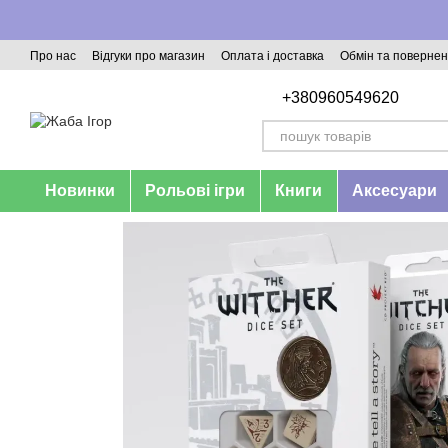
Перейти до основного контенту
Про нас
Відгуки про магазин
Оплата і доставка
Обмін та поверне
+380960549620
Новинки
Рольові ігри
Книги
Аксесуари