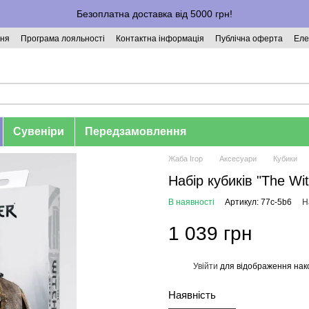
Безоплатна доставка від 5000 грн!
ння
Програма лояльності
Контактна інформація
Публічна оферта
Еле
Сувеніри
Передзамовлення
Жаба Ігор
Аксесуари
Кубики
Набір кубиків "The Wit
В наявності
Артикул: 77c-5b6
Н
1 039 грн
Увійти
для відображення нак
%
Наявність