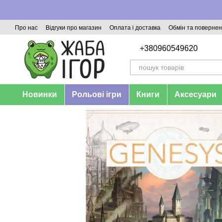
Перейти до основного контенту
Про нас
Відгуки про магазин
Оплата і доставка
Обмін та поверне
+380960549620
Новинки
Рольові ігри
Книги
Аксесуари