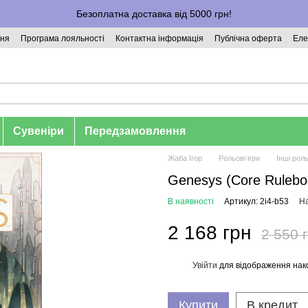
Безоплатна доставка від 5000 грн!
ння
Програма лояльності
Контактна інформація
Публічна оферта
Еле
Сувеніри
Передзамовлення
Жаба Ігор
Рольові ігри
Інші роль
Genesys (Core Rulebo
В наявності
Артикул: 2i4-b53
На
2 168 грн
2 550 
Увійти
для відображення нак
%
Купити
В кредит