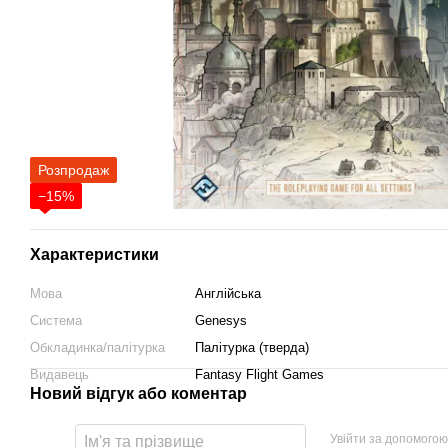
Розпродаж
−15%
Характеристики
Мова
Англійська
Система
Genesys
Обкладинка/палітурка
Палітурка (тверда)
Видавець
Fantasy Flight Games
Новий відгук або коментар
Увійти за допомогою