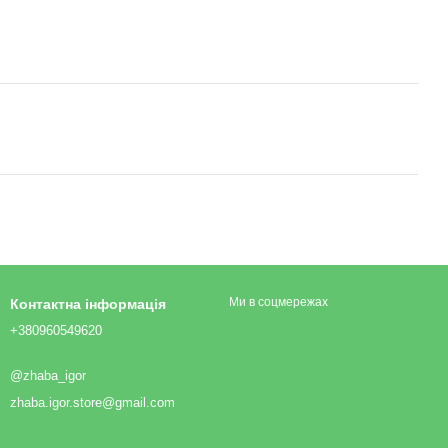
Ми в соцмережах
Контактна інформація
+380960549620
@zhaba_igor
zhaba.igor.store@gmail.com