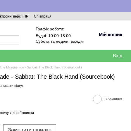
ктронні версії НРІ
Співпраця
Графік роботи:
Мій кошик
Будні: 10:00-18:00
Субота та неділя: вихідні
Вхід
 The Masquerade - Sabbat: The Black Hand (Sourcebook)
ade - Sabbat: The Black Hand (Sourcebook)
аписати відгук
В бажання
опичувальної знижки
Замовити швидко