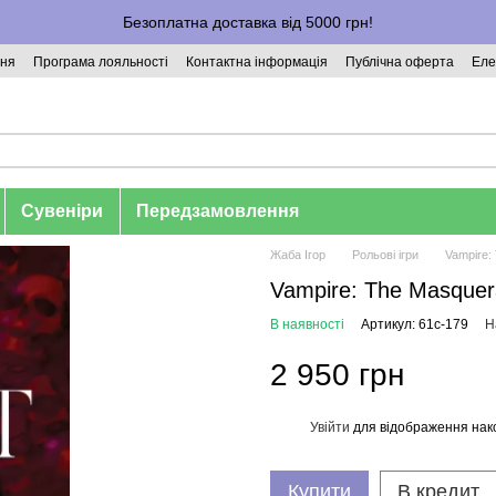
Безоплатна доставка від 5000 грн!
ння
Програма лояльності
Контактна інформація
Публічна оферта
Еле
Сувеніри
Передзамовлення
Жаба Ігор
Рольові ігри
Vampire:
Vampire: The Masquer
В наявності
Артикул: 61c-179
Н
2 950 грн
Увійти
для відображення нак
%
Купити
В кредит