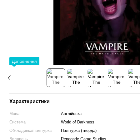
Доповнення
Характеристики
Мова
Англійська
Система
World of Darkness
Обкладинка/палітурка
Палітурка (тверда)
Видавець
Renegade Game Studios