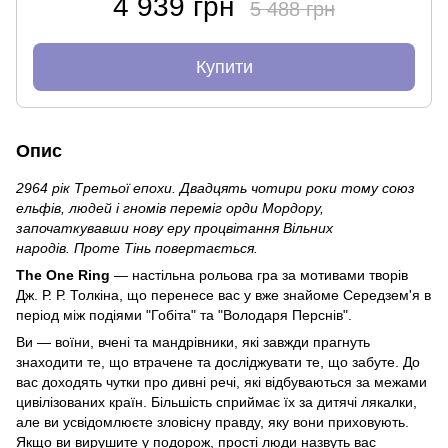
4 939 грн
5 488 грн
Купити
Опис
2964 рік Третьої епохи. Двадцять чотири роки тому союз
ельфів, людей і гномів переміг орди Мордору,
започаткувавши нову еру процвітання Вільних
народів. Проте Тінь повертається.
The One Ring
— настільна рольова гра за мотивами творів
Дж. Р. Р. Толкіна, що перенесе вас у вже знайоме Середзем'я в
період між подіями "Гобіта" та "Володаря Перснів".
Ви — воїни, вчені та мандрівники, які завжди прагнуть
знаходити те, що втрачене та досліджувати те, що забуте. До
вас доходять чутки про дивні речі, які відбуваються за межами
цивілізованих країн. Більшість сприймає їх за дитячі лякалки,
але ви усвідомлюєте зловісну правду, яку вони приховують.
Якщо ви вирушите у подорож, прості люди назвуть вас