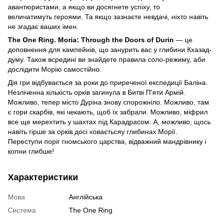
авантюристами, а якщо ви досягнете успіху, то
величатимуть героями. Та якщо зазнаєте невдачі, ніхто навіть
не згадає ваших імен.
The One Ring. Moria: Through the Doors of Durin
— це
доповнення для кампейнів, що занурить вас у глибини Кхазад-
думу. Також всредині ви знайдете правила соло-режиму, аби
дослідити Морію самостійно.
Дія гри відбувається за роки до приреченої експедиції Баліна.
Незліченна кількість орків загинула в Битві П'яти Армій.
Можливо, тепер місто Дуріна знову спорожніло. Можливо, там
є гори скарбів, які чекають, щоб їх забрали. Можливо, міфрил
все ще мерехтить у шахтах під Карадрасом. А, можливо, щось
навіть гірше за орків досі ховаєтьсяу глибинах Морії.
Переступи поріг гномського царства, відважний мандрівнику і
копни глибше!
Характеристики
Мова
Англійська
Система
The One Ring