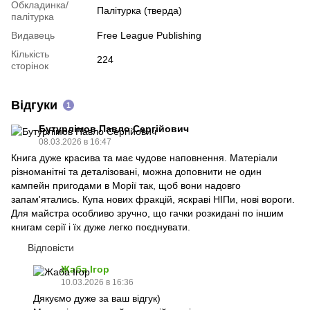
Обкладинка/
Палітурка (тверда)
палітурка
Видавець
Free League Publishing
Кількість
224
сторінок
Відгуки
1
Бутурлімов Павло Сергійович
08.03.2026 в 16:47
Книга дуже красива та має чудове наповнення. Матеріали
різноманітні та деталізовані, можна доповнити не один
кампейн пригодами в Морії так, щоб вони надовго
запам'ятались. Купа нових фракцій, яскраві НІПи, нові вороги.
Для майстра особливо зручно, що гачки розкидані по іншим
книгам серії і їх дуже легко поєднувати.
Відповісти
Жаба Ігор
10.03.2026 в 16:36
Дякуємо дуже за ваш відгук)