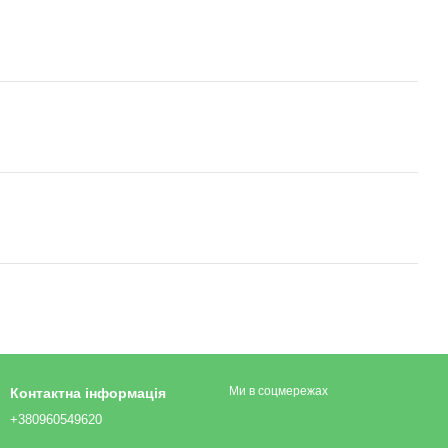
Ми в соцмережах
Контактна інформація
+380960549620