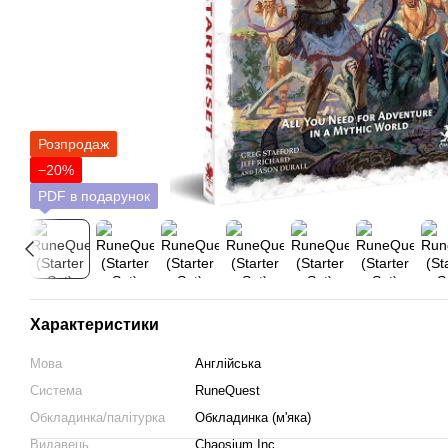
Розпродаж
−20%
PDF в подарунок
Характеристики
Мова
Англійська
Система
RuneQuest
Обкладинка/палітурка
Обкладинка (м'яка)
Видавець
Chaosium Inc