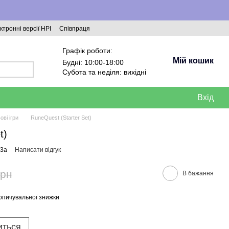
ктронні версії НРІ
Співпраця
Графік роботи:
Мій кошик
Будні: 10:00-18:00
Субота та неділя: вихідні
Вхід
ові ігри
RuneQuest (Starter Set)
t)
b3a
Написати відгук
грн
В бажання
опичувальної знижки
иться