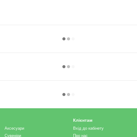
Клієнтам
Аксесуари
Вхід до кабінету
Сувеніри
Про нас