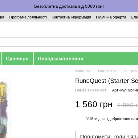
Безоплатна доставка від 5000 грн!
ння
Програма лояльності
Контактна інформація
Публічна оферта
Еле
Сувеніри
Передзамовлення
Жаба Ігор
Рольові ігри
Інші роль
RuneQuest (Starter Se
Немає в наявності
Артикул: 9b4-
1 560 грн
1 950 
Увійти
для відображення нак
%
Повідомити, коли з'яв