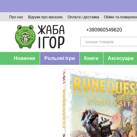
Перейти до основного контенту
Про нас
Відгуки про магазин
Оплата і доставка
Обмін та поверне
+380960549620
Новинки
Рольові ігри
Книги
Аксесуари