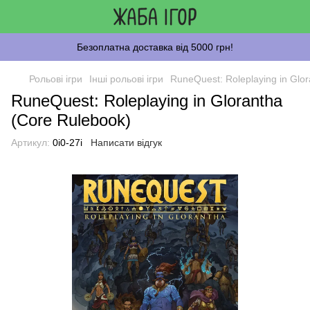
Безоплатна доставка від 5000 грн!
Рольові ігри
Інші рольові ігри
RuneQuest: Roleplaying in Glo
RuneQuest: Roleplaying in Glorantha
(Core Rulebook)
Артикул:
0i0-27i
Написати відгук