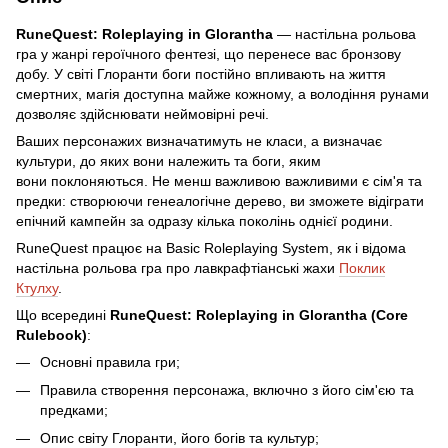
RuneQuest: Roleplaying in Glorantha
— настільна рольова
гра у жанрі героїчного фентезі, що перенесе вас бронзову
добу. У світі Глоранти боги постійно впливають на життя
смертних, магія доступна майже кожному, а володіння рунами
дозволяє здійснювати неймовірні речі.
Ваших персонажих визначатимуть не класи, а визначає
культури, до яких вони належить та боги, яким
вони поклоняються. Не менш важливою важливими є сім'я та
предки: створюючи генеалогічне дерево, ви зможете відіграти
епічний кампейн за одразу кілька поколінь однієї родини.
RuneQuest працює на Basic Roleplaying System, як і відома
настільна рольова гра про лавкрафтіанські жахи
Поклик
Ктулху
.
Що всередині
RuneQuest: Roleplaying in Glorantha (Core
Rulebook)
:
Основні правила гри;
Правила створення персонажа, включно з його сім'єю та
предками;
Опис світу Глоранти, його богів та культур;