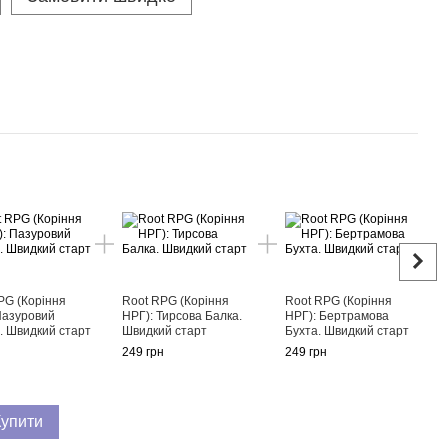
Раз
PG (Коріння
Root RPG (Коріння
Root RPG (Коріння
Пазуровий
НРГ): Тирсова Балка.
НРГ): Бертрамова
. Швидкий старт
Швидкий старт
Бухта. Швидкий старт
Root
н
249 грн
249 грн
Пелл
Швид
229 г
Купити
47