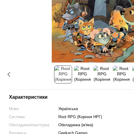
Характеристики
Мова
Українська
Система
Root RPG (Коріння НРГ)
Обкладинка/палітурка
Обкладинка (м'яка)
Видавець
Geekach Games