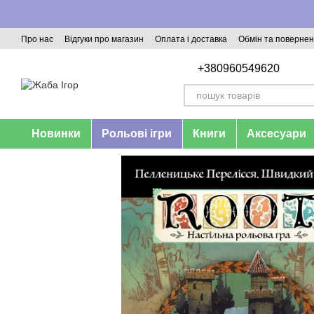
Перейти до основного контенту
Про нас
Відгуки про магазин
Оплата і доставка
Обмін та поверне
+380960549620
Новинки
Рольові ігри
Книги
Аксесуари