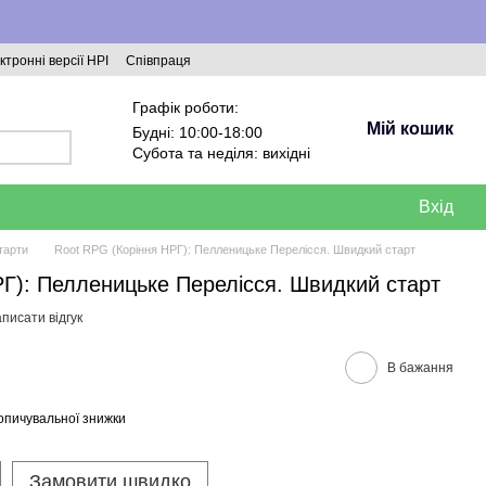
ктронні версії НРІ
Співпраця
Графік роботи:
Мій кошик
Будні: 10:00-18:00
Субота та неділя: вихідні
Вхід
тарти
Root RPG (Коріння НРГ): Пелленицьке Перелісся. Швидкий старт
Г): Пелленицьке Перелісся. Швидкий старт
писати відгук
В бажання
опичувальної знижки
Замовити швидко