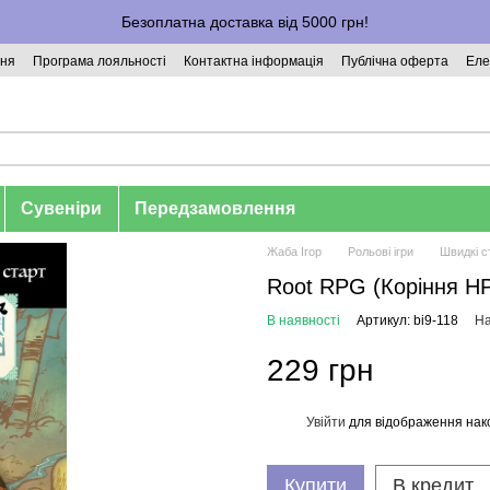
Безоплатна доставка від 5000 грн!
ння
Програма лояльності
Контактна інформація
Публічна оферта
Еле
Сувеніри
Передзамовлення
Жаба Ігор
Рольові ігри
Швидкі с
Root RPG (Коріння НР
В наявності
Артикул: bi9-118
На
229 грн
Увійти
для відображення нак
%
Купити
В кредит