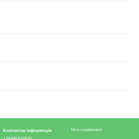
Ми в соцмережах
Контактна інформація
+380960549620