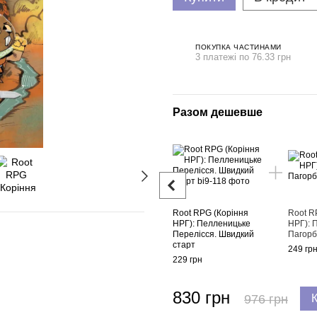
ПОКУПКА ЧАСТИНАМИ
3 платежі по 76.33 грн
Разом дешевше
Root RPG (Коріння
Root R
НРГ): Пелленицьке
НРГ): 
Перелісся. Швидкий
Пагорб
старт
249 гр
229 грн
830 грн
976 грн