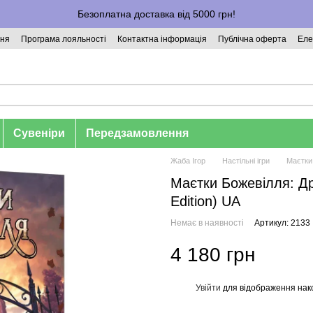
Безоплатна доставка від 5000 грн!
ння
Програма лояльності
Контактна інформація
Публічна оферта
Еле
Сувеніри
Передзамовлення
Жаба Ігор
Настільні ігри
Маєтки 
Маєтки Божевілля: Др
Edition) UA
Немає в наявності
Артикул: 2133
4 180 грн
Увійти
для відображення нак
%