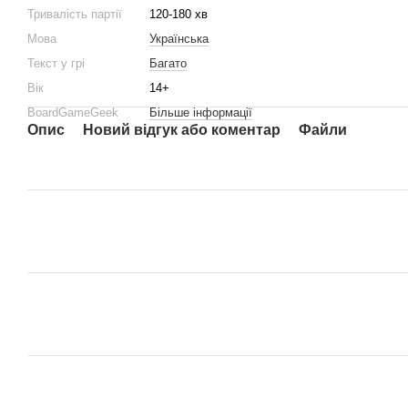
Тривалiсть партiї
120-180 хв
Мова
Українська
Текст у грi
Багато
Вiк
14+
BoardGameGeek
Більше інформації
Опис
Новий відгук або коментар
Файли