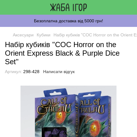
Безоплатна доставка від 5000 грн!
Аксесуари
Кубики
Набір кубиків "COC Horror on the Orient E
Набір кубиків "COC Horror on the
Orient Express Black & Purple Dice
Set"
Артикул:
298-428
Написати відгук