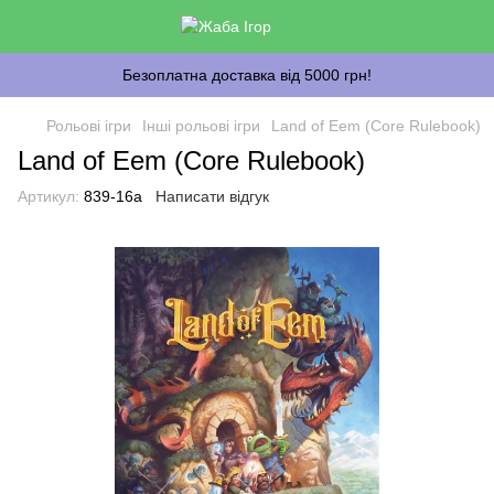
Безоплатна доставка від 5000 грн!
Рольові ігри
Інші рольові ігри
Land of Eem (Core Rulebook)
Land of Eem (Core Rulebook)
Артикул:
839-16a
Написати відгук