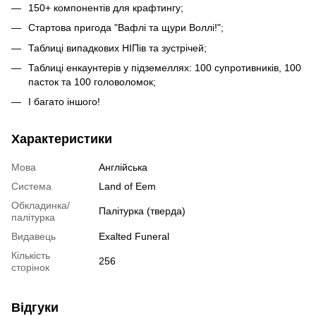
150+ компонентів для крафтингу;
Стартова пригода "Вафлі та щури Воллі!";
Таблиці випадкових НІПів та зустрічей;
Таблиці енкаунтерів у підземеллях: 100 супротивників, 100
пасток та 100 головоломок;
І багато іншого!
Характеристики
Мова
Англійська
Система
Land of Eem
Обкладинка/
Палітурка (тверда)
палітурка
Видавець
Exalted Funeral
Кількість
256
сторінок
Відгуки