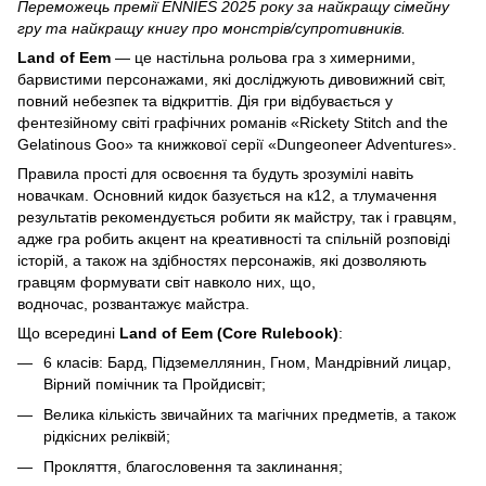
Переможець премії ENNIES 2025 року за найкращу сімейну
гру та найкращу книгу про монстрів/супротивників.
Land of Eem
— це настільна рольова гра з химерними,
барвистими персонажами, які досліджують дивовижний світ,
повний небезпек та відкриттів. Дія гри відбувається у
фентезійному світі графічних романів «Rickety Stitch and the
Gelatinous Goo» та книжкової серії «Dungeoneer Adventures».
Правила прості для освоєння та будуть зрозумілі навіть
новачкам. Основний кидок базується на к12, а тлумачення
результатів рекомендується робити як майстру, так і гравцям,
адже гра робить акцент на креативності та спільній розповіді
історій, а також на здібностях персонажів, які дозволяють
гравцям формувати світ навколо них, що,
водночас, розвантажує майстра.
Що всередині
Land of Eem (Core Rulebook)
:
6 класів: Бард, Підземеллянин, Гном, Мандрівний лицар,
Вірний помічник та Пройдисвіт;
Велика кількість звичайних та магічних предметів, а також
рідкісних реліквій;
Прокляття, благословення та заклинання;