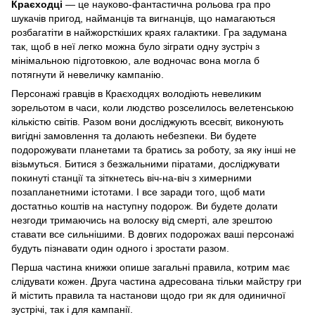
Краєходці
— це науково-фантастична рольова гра про
шукачів пригод, найманців та вигнанців, що намагаються
розбагатіти в найжорсткіших краях галактики. Гра задумана
так, щоб в неї легко можна було зіграти одну зустріч з
мінімальною підготовкою, але водночас вона могла б
потягнути й невеличку кампанію.
Персонажі гравців в Краєходцях володіють невеликим
зорельотом в часи, коли людство розселилось велетенською
кількістю світів. Разом вони досліджують всесвіт, виконують
вигідні замовлення та долають небезпеки. Ви будете
подорожувати планетами та братись за роботу, за яку інші не
візьмуться. Битися з безжальними піратами, досліджувати
покинуті станції та зіткнетесь віч-на-віч з химерними
позапланетними істотами. І все заради того, щоб мати
достатньо коштів на наступну подорож. Ви будете долати
незгоди тримаючись на волоску від смерті, але зрештою
ставати все сильнішими. В довгих подорожах ваші персонажі
будуть пізнавати один одного і зростати разом.
Перша частина книжки опише загальні правила, котрим має
слідувати кожен. Друга частина адресована тільки майстру гри
й містить правила та настанови щодо гри як для одиничної
зустрічі, так і для кампанії.