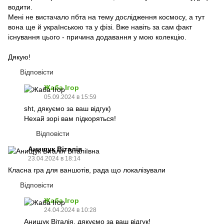
водити.
Мені не вистачало пбта на тему дослідження космосу, а тут
вона ще й українською та у фізі. Вже навіть за сам факт
існування цього - причина додавання у мою колекцію.
Дякую!
Відповісти
Жаба Ігор
05.09.2024 в 15:59
sht, дякуємо за ваш відгук)
Нехай зорі вам підкоряться!
Відповісти
Анищук Віталія
23.04.2024 в 18:14
Класна гра для ваншотів, рада що локалізували
Відповісти
Жаба Ігор
24.04.2024 в 10:28
Анищук Віталія, дякуємо за ваш відгук!