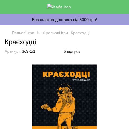
Безоплатна доставка від 5000 грн!
Рольові ігри
Інші рольові ігри
Краєходці
Краєходці
Артикул:
3c9-1i1
6 відгуків