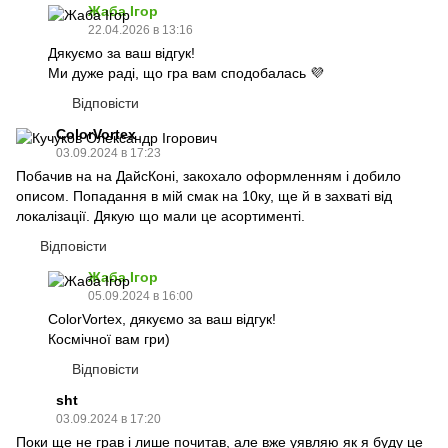
Жаба Ігор
22.04.2026 в 13:16
Дякуємо за ваш відгук!
Ми дуже раді, що гра вам сподобалась 💜
Відповісти
ColorVortex
03.09.2024 в 17:23
Побачив на на ДайсКоні, закохало оформленням і добило
описом. Попадання в мій смак на 10ку, ще й в захваті від
локалізації. Дякую що мали це асортименті.
Відповісти
Жаба Ігор
05.09.2024 в 16:00
ColorVortex, дякуємо за ваш відгук!
Космічної вам гри)
Відповісти
sht
03.09.2024 в 17:20
Поки ще не грав і лише почитав, але вже уявляю як я буду це