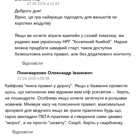
07.05.2026 в 12:44
Доброго дня!
Вірно, ця гра найкраще підходить для ваншотів чи
коротких модулів)
Якщо ви хочете зіграти кампейн у схожій тематиці, ми
радимо вам українську НРГ "Космічний Ковбой". Наразі
можна придбати швидкий старт, також доступна
безкоштовна книга правил, але без додаткового контенту.
Відповісти
Пономаренко Олександр Іванович
22.04.2026 в 09:06
Кайфова "книга правил у дорогу". Якщо є бажання провести
щось, що натхненне вже відомим вам н/ф усесвітом -- беріть,
не пошкодуєте. Особливо якщо хочете затягнути в рольовки
новачків. Мінімум часу на пояснення правил, максимально
зрозумілі для ведучого якщо ви грали практично будь-що,
гарно викладені ПБТА-практики зі створення саме цікавих
"загроз", а не просто "сюжету". Скарб, беріть у скарбничку.
Відповісти