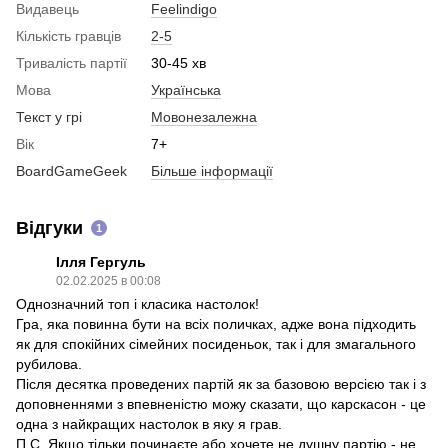
Видавець
Feelindigo
Кiлькiсть гравцiв
2-5
Тривалiсть партiї
30-45 хв
Мова
Українська
Текст у грi
Мовонезалежна
Вiк
7+
BoardGameGeek
Більше інформації
Відгуки
1
Ілля Гергуль
02.02.2025 в 00:08
Однозначний топ і класика настолок!
Гра, яка повинна бути на всіх поличках, адже вона підходить
як для спокійних сімейних посиденьок, так і для змагального
рубилова.
Після десятка проведених партій як за базовою версією так і з
доповненнями з впевненістю можу сказати, що карскасон - це
одна з найкращих настолок в яку я грав.
П.С. Якщо тільки починаєте або хочете не душну партію - не