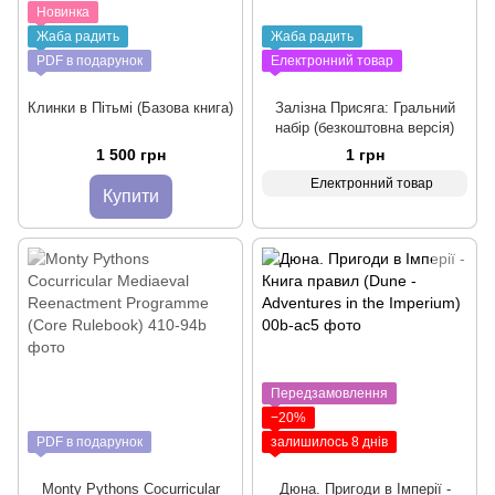
Новинка
Жаба радить
Жаба радить
PDF в подарунок
Електронний товар
Клинки в Пітьмі (Базова книга)
Залізна Присяга: Гральний
набір (безкоштовна версія)
1 500 грн
1 грн
Електронний товар
Купити
Передзамовлення
−20%
PDF в подарунок
залишилось 8 днів
Monty Pythons Cocurricular
Дюна. Пригоди в Імперії -