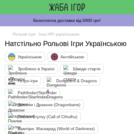
Безоплатна доставка від 5000 грн!
Рольові ігри
Інші НРІ українською
Натстільно Рольові Ігри Українською
Українською
Англійською
Зроблено в Україні
Швидкі старти
Ретро-ігри
Dungeons & Dragons
Pathfinder/Starfinder
Демони і Дракони (Dragonbane)
Поклик Ктулху (Call of Cthulhu)
Вампіри: Маскарад (World of Darkness)