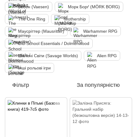
Весен (Vaesen)
Морк Борґ (MÖRK BORG)
The One Ring
Mothership
Маусріттер (Mausritter)
Warhammer RPG
Old-School Essentials / Dolmenwood
Шалені Світи (Savage Worlds)
Alien RPG
Інші рольові ігри
Фільтр
За популярністю