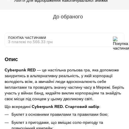
Увійти
для відображення накопичувальної знижки
%
До обраного
ПОКУПКА ЧАСТИНАМИ
3 платежі по 566.33 грн
Опис
Cyberpunk RED
— це настільна рольова гра, яка допоможе
зануритись в альтернативну реальність, у якій корпорації
володіють всім, а звичайні люди вдосконалюють себе
імплантами та проводять значну частину часу в Мережі. Беріть
участь у війнах банд, кидайте виклик корпораціям та знайдіть
своє місце під сонцем у цьому дволикому світі.
Що всередині
Cyberpunk RED. Стартовий набір
:
Буклет з основними правилами та правилами бою;
Буклет з пригодами, що вміщає соло-пригоду та
повноцінний кампейн;