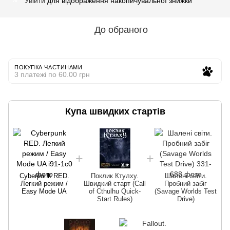
Увійти
для відображення накопичувальної знижки
%
До обраного
ПОКУПКА ЧАСТИНАМИ
3 платежі по 60.00 грн
Купа швидких стартів
Cyberpunk RED.
Поклик Ктулху.
Шалені світи.
Легкий режим /
Швидкий старт (Call
Пробний забіг
Easy Mode UA
of Cthulhu Quick-
(Savage Worlds Test
Start Rules)
Drive)