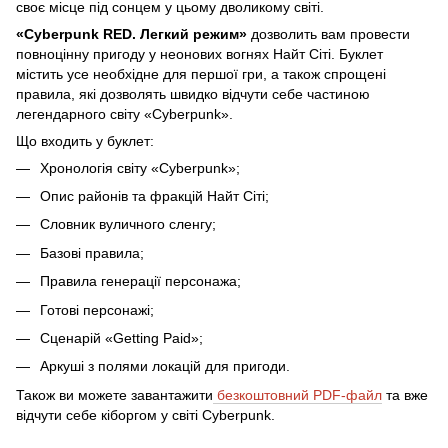
своє місце під сонцем у цьому дволикому світі.
«Cyberpunk RED. Легкий режим»
дозволить вам провести
повноцінну пригоду у неонових вогнях Найт Сіті. Буклет
містить усе необхідне для першої гри, а також спрощені
правила, які дозволять швидко відчути себе частиною
легендарного світу «Cyberpunk».
Що входить у буклет:
Хронологія світу «Cyberpunk»;
Опис районів та фракцій Найт Сіті;
Словник вуличного сленгу;
Базові правила;
Правила генерації персонажа;
Готові персонажі;
Сценарій «Getting Paid»;
Аркуші з полями локацій для пригоди.
Також ви можете завантажити
безкоштовний PDF-файл
та вже
відчути себе кіборгом у світі Cyberpunk.