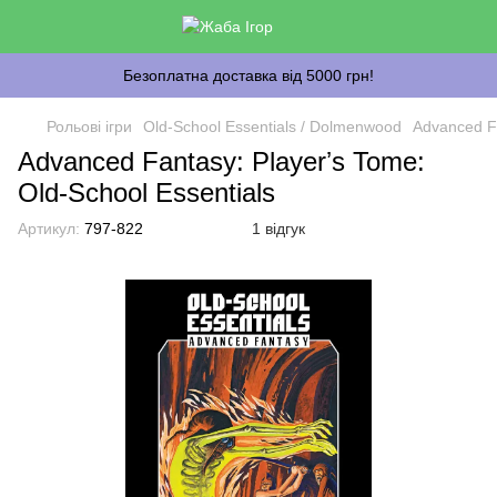
Безоплатна доставка від 5000 грн!
Рольові ігри
Old-School Essentials / Dolmenwood
Advanced Fa
Advanced Fantasy: Playerʼs Tome:
Old-School Essentials
Артикул:
797-822
1 відгук