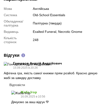
Мова
Англійська
Система
Old-School Essentials
Обкладинка/
Палітурка (тверда)
палітурка
Видавець
Exalted Funeral, Necrotic Gnome
Кількість
248
сторінок
Відгуки
1
Гончаров Андрій Андрійович
15.09.2025 в 20:26
Афігена гра, якість самої книжки прям розйоб. Красно дякую
жабі за швидку доставку.
Відповісти
Жаба Ігор
16.09.2025 в 10:56
Дякуємо за ваш відгук 💚